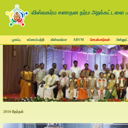
விஸ்வகர்ம சனாதன தர்ம அறக்கட்டளை
(
முகப்பு
எம்மைப்பற்றி
விஸ்வகர்மா
ABVM
செயல்பாடுகள்
பின்னூட்
2016 தேர்தல்