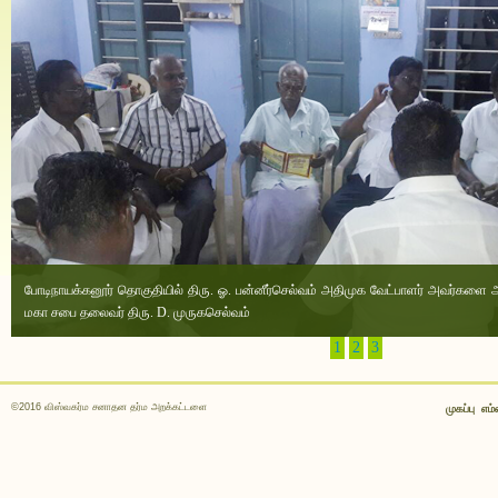
போடிநாயக்கனூர் தொகுதியில் திரு. ஓ. பன்னீர்செல்வம் அதிமுக வேட்பாளர் அவர்களை 
மகா சபை தலைவர் திரு. D. முருகசெல்வம்
1
2
3
©2016 விஸ்வகர்ம சனாதன தர்ம அறக்கட்டளை
முகப்பு
எம்