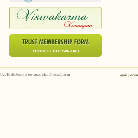
©2016 விஸ்வகர்ம சனாதன தர்ம அறக்கட்டளை
முகப்பு
எம்மைப