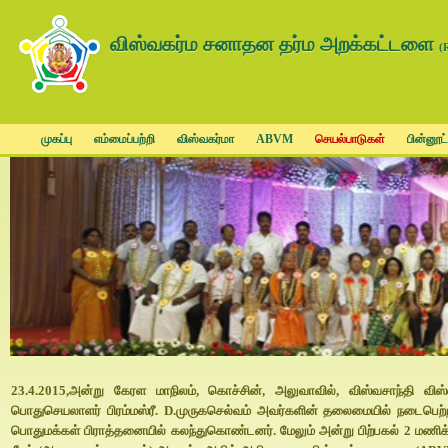
விஸ்வகர்ம சனாதன தர்ம அறக்கட்டளை
(
முகப்பு
எம்மைப்பற்றி
விஸ்வகர்மா
ABVM
செயல்பாடுகள்
பின்னூட்
23.4.2015,அன்று கேரள மாநிலம், கொச்சின், அலுவாவில், விஸ்வசாந்தி வ
பொதுசெயலாளர் பிரம்மஸ்ரீ. D.முருகசெல்வம் அவர்களின் தலைமையில் நடைபெற்
பொதுமக்கள் பிராத்தனையில் கலந்துகொண்டனர். மேலும் அன்று பிற்பகல் 2 மணிக்