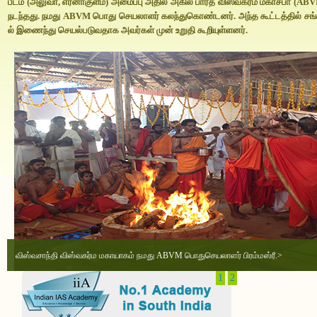
பீடம் (அலுவா, எர்னாகுளம்) அமைப்பு அதில் அகில பாரத விஸ்வகர்ம மகாசபா (AB
நடந்தது. நமது ABVM பொது செயலாளர் கலந்துகொண்டனர். அந்த கூட்டத்தில் ச
ல் இணைந்து செயல்படுவதாக அவர்கள் முன் உறுதி கூறியுள்ளனர்.
விஸ்வசாந்தி விஸ்வகர்ம மகாயாகம் நமது ABVM பொதுசெயலாளர் பிரம்மஸ்ரீ.>
1
2
பெயர் : SKF அவார்ட் தேதி : 19.04.2015 இடம் : மூட்பிடிரி அவார்ட் : சிறந்த 