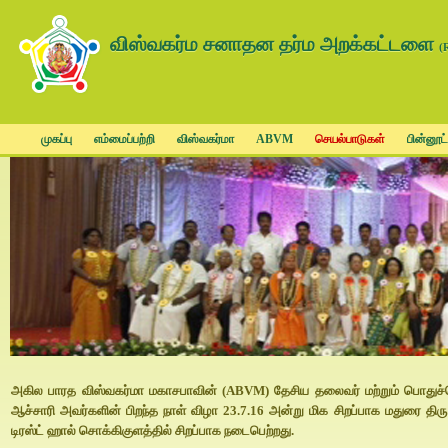
விஸ்வகர்ம சனாதன தர்ம அறக்கட்டளை
(
முகப்பு
எம்மைப்பற்றி
விஸ்வகர்மா
ABVM
செயல்பாடுகள்
பின்னூட்
அகில பாரத விஸ்வகர்மா மகாசபாவின் (ABVM) தேசிய தலைவர் மற்றும் பொதுச்ச
ஆச்சாரி அவர்களின் பிறந்த நாள் விழா 23.7.16 அன்று மிக சிறப்பாக மதுரை 
டிரஸ்ட் ஹால் சொக்கிகுளத்தில் சிறப்பாக நடைபெற்றது.