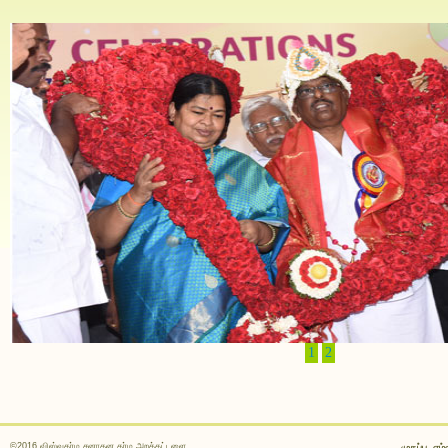
1
2
©2016 விஸ்வகர்ம சனாதன தர்ம அறக்கட்டளை
முகப்பு
எம்