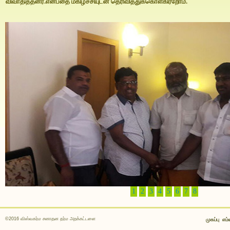
விவாதித்தனர்.என்பதை மகிழ்ச்சியுடன் தெரிவித்துக்கொள்கிர்றோம்.
1
2
3
4
5
6
7
8
©2016 விஸ்வகர்ம சனாதன தர்ம அறக்கட்டளை
முகப்பு
எம்