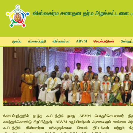
விஸ்வகர்ம சனாதன தர்ம அறக்கட்டளை
(
முகப்பு
எம்மைப்பற்றி
விஸ்வகர்மா
ABVM
செயல்பாடுகள்
பின்னூட்
கோயம்புத்தூரில் நடந்த கூட்டத்தில் நமது ABVM பொதுச்செயலாளர் திர
கலந்துக்கொண்டு சிறப்பித்தார். ABVM உறுப்பினர்கள் அனைவரும் சால்வை அண
கூட்டத்தில் விஸ்வகர்மா மக்களுக்கான செயல் திட்டங்கள் மற்றும் தே