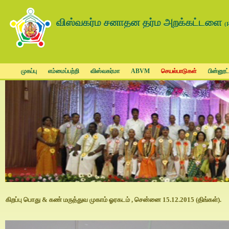
விஸ்வகர்ம சனாதன தர்ம அறக்கட்டளை
(
முகப்பு
எம்மைப்பற்றி
விஸ்வகர்மா
ABVM
செயல்பாடுகள்
பின்னூட்
கிறப்பு பொது & கண் மருத்துவ முகாம் ஓரகடம் , சென்னை 15.12.2015 (திங்கள்).