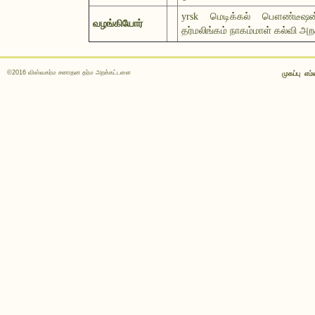
yrsk மெடிக்கல் பௌண்டீஷன்
வழங்கியோர்
தர்மலிங்கம் நாகம்மாள் கல்வி அ
©2016 விஸ்வகர்ம சனாதன தர்ம அறக்கட்டளை
முகப்பு
எம்