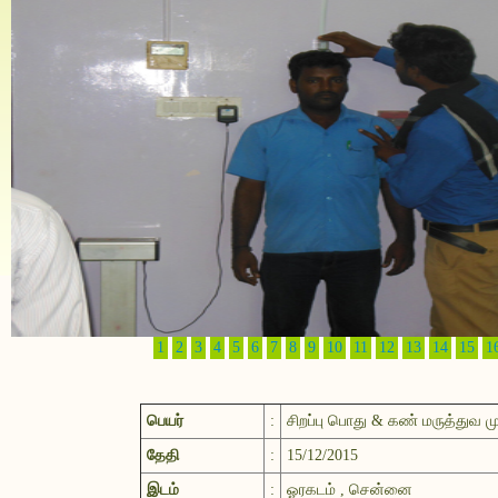
1
2
3
4
5
6
7
8
9
10
11
12
13
14
15
1
பெயர்
:
சிறப்பு பொது & கண் மருத்துவ ம
தேதி
:
15/12/2015
இடம்
:
ஓரகடம் , சென்னை