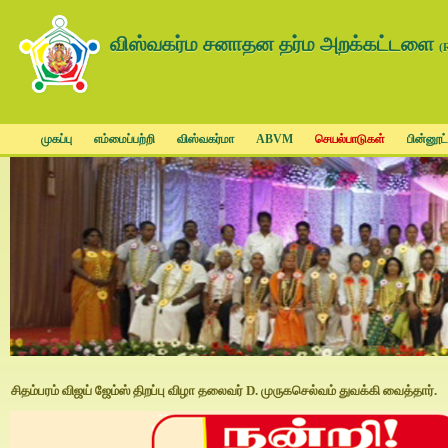
விஸ்வகர்ம சனாதன தர்ம அறக்கட்டளை
(
முகப்பு
எம்மைப்பற்றி
விஸ்வகர்மா
ABVM
செயல்பாடுகள்
பின்னூட்
சிதம்பரம் விஜய் ஜேம்ஸ் திறப்பு விழா தலைவர் D. முருகசெல்வம் துவக்கி வைத்தார்.