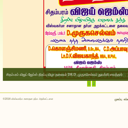
சிதம்பரம் விஜய் ஜேம்ஸ் திறப்பு விழா தலைவர் DR.D. முருகசெல்வம் துவக்கி வைத்தார்
1
2
©2016 விஸ்வகர்ம சனாதன தர்ம அறக்கட்டளை
முகப்பு
எம்