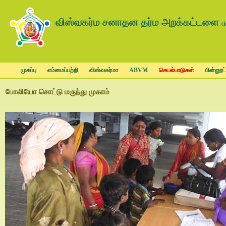
விஸ்வகர்ம சனாதன தர்ம அறக்கட்டளை
(
முகப்பு
எம்மைப்பற்றி
விஸ்வகர்மா
ABVM
செயல்பாடுகள்
பின்னூட்
போலியோ சொட்டு மருந்து முகாம்