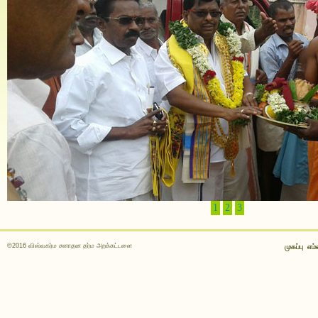
1
2
3
©2016 விஸ்வகர்ம சனாதன தர்ம அறக்கட்டளை
முகப்பு
எம்