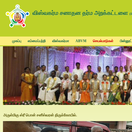
விஸ்வகர்ம சனாதன தர்ம அறக்கட்டளை
(
முகப்பு
எம்மைப்பற்றி
விஸ்வகர்மா
ABVM
செயல்பாடுகள்
பின்னூட்
அருள்மிகு ஸ்ரீ பொன் சனீஸ்வரன் திருக்கோயில்.