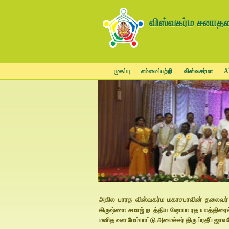
விஸ்வகர்ம சனாத
முகப்பு
எம்மைப்பற்றி
விஸ்வகர்மா
A
அகில பாரத விஸ்வகர்ம மகாசபாவின் தலைவர் தி
கிருஷ்ணா சமாஜ் நடத்திய ஷோபா ரத யாத்திரைக்கு
மனித வள மேம்பாட்டு அமைச்சர் திரு ப்ரதீப் ஜ