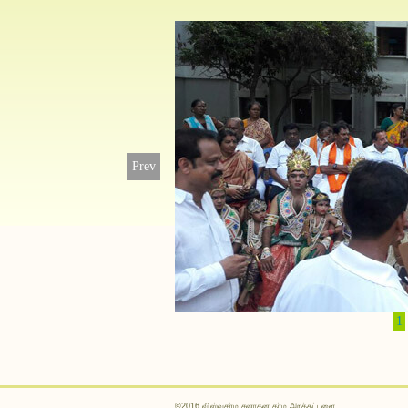
Prev
1
©2016 விஸ்வகர்ம சனாதன தர்ம அறக்கட்டளை