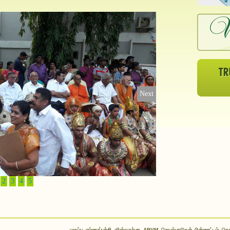
Next
2
3
4
5
முகப்பு
எம்மைப்பற்றி
விஸ்வகர்மா
ABVM
செயல்பாடுகள்
பின்னூட்டம்
தொட