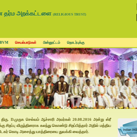
ன தர்ம அறக்கட்டளை
(RELIGIOUS TRUST)
BVM
செயல்பாடுகள்
பின்னூட்டம்
தொடர்புக்கு
ரு. D.முருக செல்வம் ஆச்சாரி அவர்கள் 20.08.2016 அன்று ஸ்ரீ
 சிறப்பு விருந்தினராக கலந்து கொண்டு சிறப்பித்தார் அதில் மத்திய
ாவடேகர் கொடி அசைத்து யாத்திரையை துவக்கி வைத்தார்.