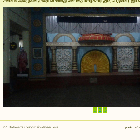
சமையல் அரை நவீன முறையில் உள்ளது. என்பதை மகிழ்ச்சியுடனும், பெருமையுடனும்
1
2
3
©2016 விஸ்வகர்ம சனாதன தர்ம அறக்கட்டளை
முகப்பு
எம்