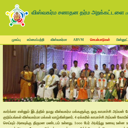
விஸ்வகர்ம சனாதன தர்ம அறக்கட்டளை
(
முகப்பு
எம்மைப்பற்றி
விஸ்வகர்மா
ABVM
செயல்பாடுகள்
பின்னூட்
கார்க்ளா என்னும் இடத்தில் நமது விஸ்வகர்ம மக்களுக்கு ஒரு காமாச்சி அம்மன் 
குடும்பங்கள் விஸ்வகர்மா மக்கள் வாழ்கின்றனர். 4 ஏக்கரில் காமாச்சி அம்மன் கோயில
செய்யும் அளவுக்கு திருமன மண்டபம் உள்ளது. 1௦௦௦ பேர் அமர்ந்து உணவு உன்ன உண